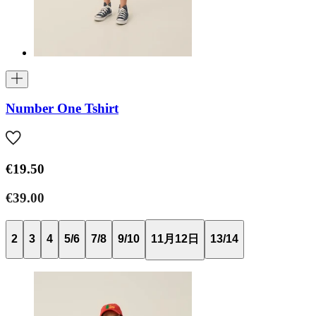
Number One Tshirt
€19.50
€39.00
2
3
4
5/6
7/8
9/10
11月12日
13/14