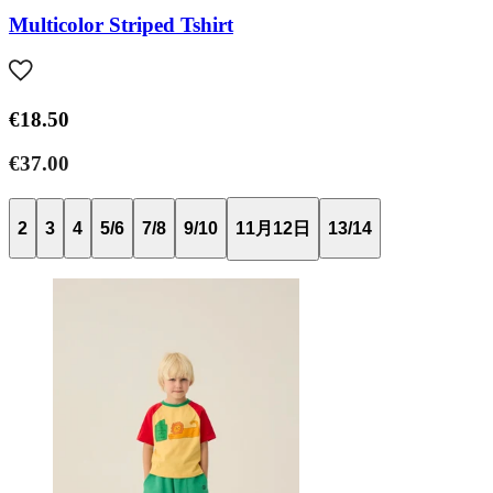
Multicolor Striped Tshirt
€18.50
€37.00
2
3
4
5/6
7/8
9/10
11月12日
13/14