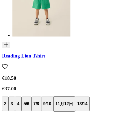
Reading Lion Tshirt
€18.50
€37.00
2
3
4
5/6
7/8
9/10
11月12日
13/14