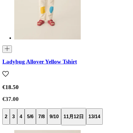
Ladybug Allover Yellow Tshirt
€18.50
€37.00
2
3
4
5/6
7/8
9/10
11月12日
13/14