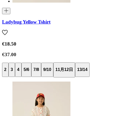
Ladybug Yellow Tshirt
€18.50
€37.00
2
3
4
5/6
7/8
9/10
11月12日
13/14