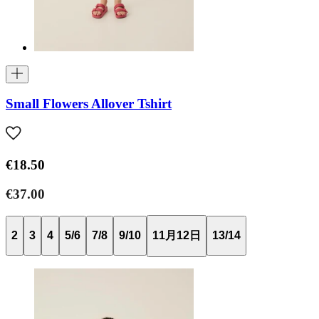
Small Flowers Allover Tshirt
€18.50
€37.00
2
3
4
5/6
7/8
9/10
11月12日
13/14