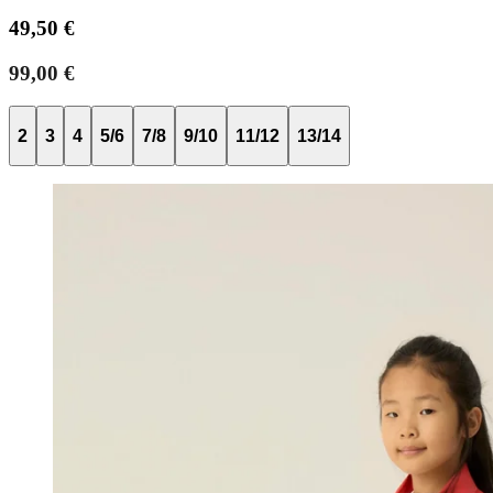
49,50 €
99,00 €
2
3
4
5/6
7/8
9/10
11/12
13/14