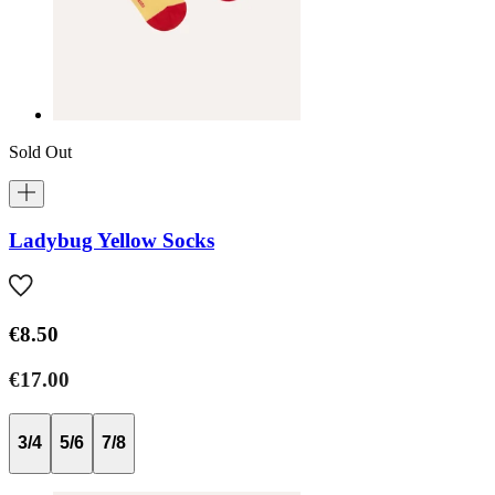
Sold Out
Ladybug Yellow Socks
€8.50
€17.00
3/4
5/6
7/8