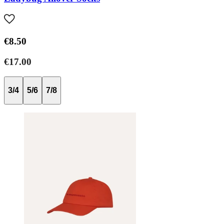
€8.50
€17.00
3/4
5/6
7/8