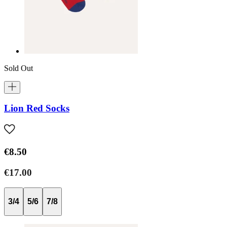
Sold Out
Lion Red Socks
€8.50
€17.00
3/4
5/6
7/8