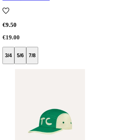
€9.50
€19.00
3/4
5/6
7/8