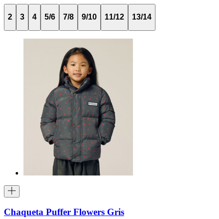
2
3
4
5/6
7/8
9/10
11/12
13/14
Chaqueta Puffer Flowers Gris