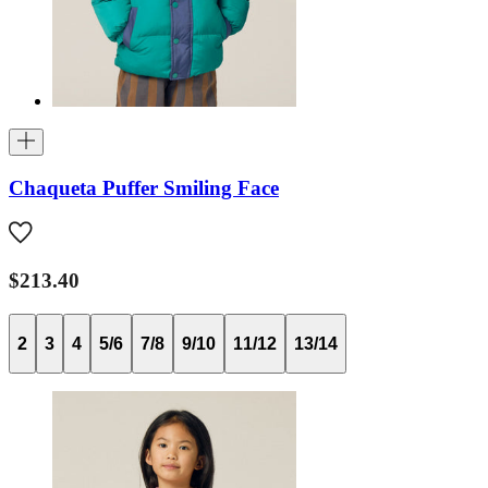
Chaqueta Puffer Smiling Face
$213.40
2
3
4
5/6
7/8
9/10
11/12
13/14