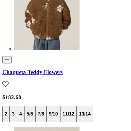
Chaqueta Teddy Flowers
$182.60
2
3
4
5/6
7/8
9/10
11/12
13/14