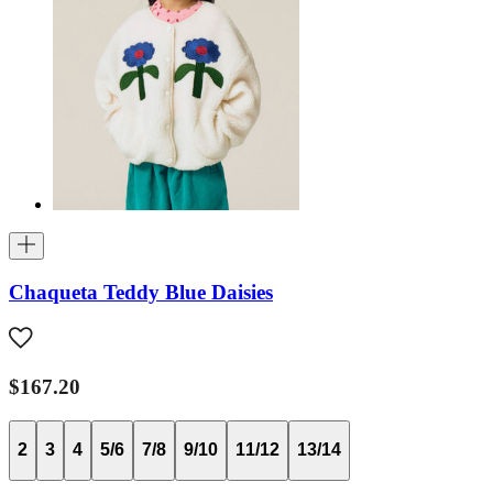
Chaqueta Teddy Blue Daisies
$167.20
2
3
4
5/6
7/8
9/10
11/12
13/14