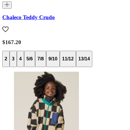
Chaleco Teddy Crudo
$167.20
2
3
4
5/6
7/8
9/10
11/12
13/14