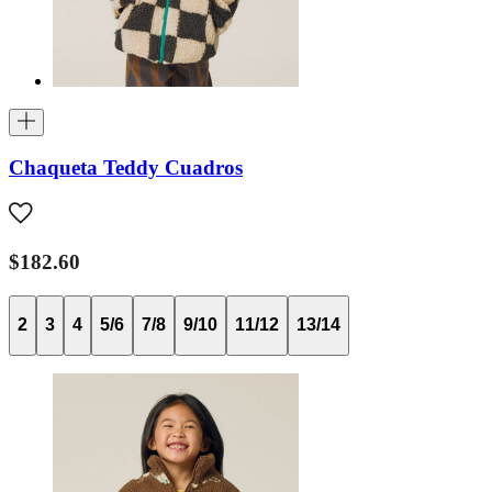
Chaqueta Teddy Cuadros
$182.60
2
3
4
5/6
7/8
9/10
11/12
13/14