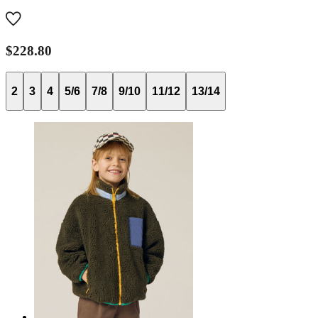
$228.80
2
3
4
5/6
7/8
9/10
11/12
13/14