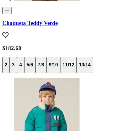
Chaqueta Teddy Verde
$182.60
2
3
4
5/6
7/8
9/10
11/12
13/14