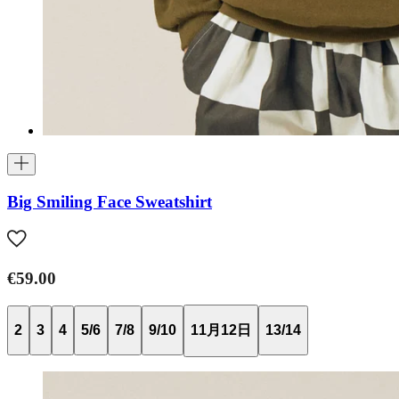
Big Smiling Face Sweatshirt
€59.00
2
3
4
5/6
7/8
9/10
11月12日
13/14