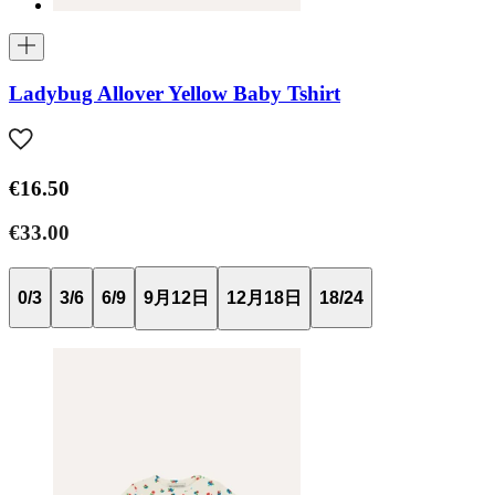
Ladybug Allover Yellow Baby Tshirt
€16.50
€33.00
0/3
3/6
6/9
9月12日
12月18日
18/24