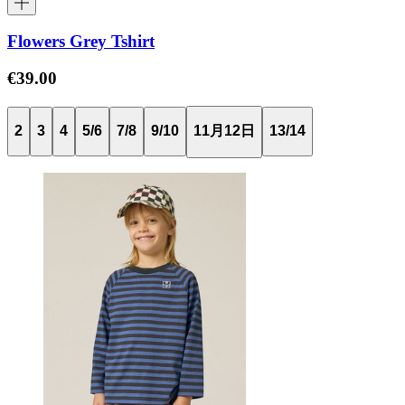
Flowers Grey Tshirt
€39.00
2
3
4
5/6
7/8
9/10
11月12日
13/14