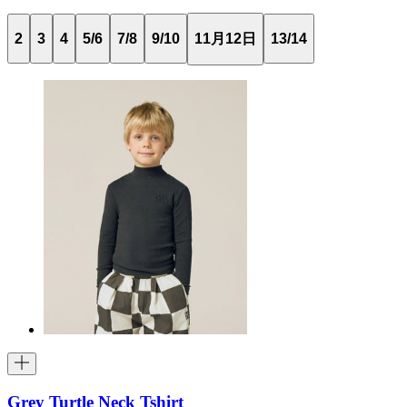
2
3
4
5/6
7/8
9/10
11月12日
13/14
Grey Turtle Neck Tshirt