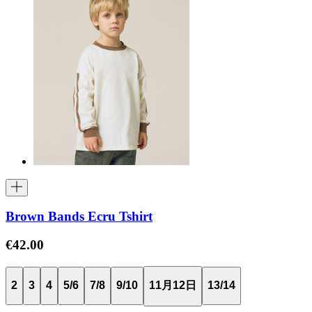
Brown Bands Ecru Tshirt
€42.00
2
3
4
5/6
7/8
9/10
11月12日
13/14