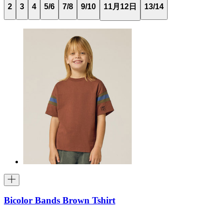
2
3
4
5/6
7/8
9/10
11月12日
13/14
Bicolor Bands Brown Tshirt