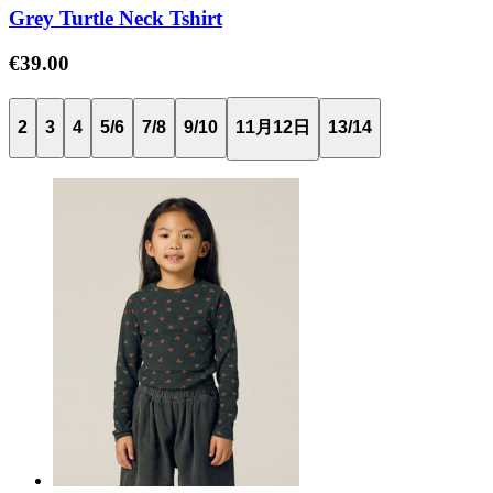
Grey Turtle Neck Tshirt
€39.00
2
3
4
5/6
7/8
9/10
11月12日
13/14