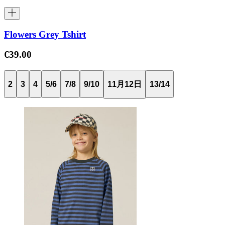
Flowers Grey Tshirt
€39.00
2
3
4
5/6
7/8
9/10
11月12日
13/14