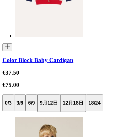
Color Block Baby Cardigan
€37.50
€75.00
0/3
3/6
6/9
9月12日
12月18日
18/24