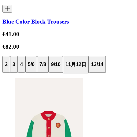
Blue Color Block Trousers
€41.00
€82.00
2
3
4
5/6
7/8
9/10
11月12日
13/14