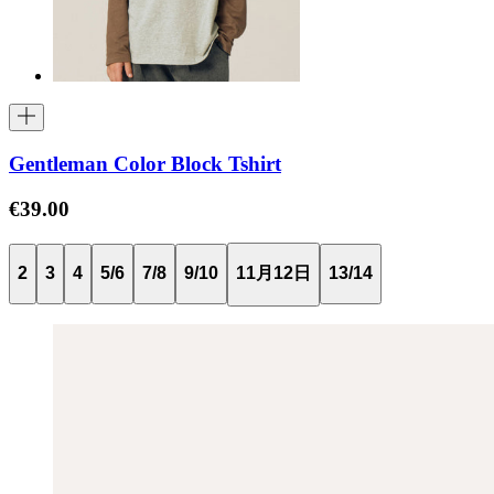
Gentleman Color Block Tshirt
€39.00
2
3
4
5/6
7/8
9/10
11月12日
13/14