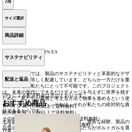
7/8
サイズ選択
商品詳細
73% CO、26% PA、1% EA
サステナビリティ
ポルトガル製。
カンパメントでは、製品のサステナビリティと革新的なデザ
配送と返品
インの両方に等しく配慮しています。どちらか一方だけを重
視することは私たちにとって不可能です。このプロジェクト
は、未来の世代にできるだけダメージを与えずに世界を残す
UPS による配送料金は次のとおりです。
ために、私たちが最善と考える方法で物事を進めるという使
おすすめ商品
命感から生まれました。それは、それが私たちの絶対的な責
スペイン 4€（150€以上で送料無料）
任であるからです。
欧州連合 8€（150€以上で送料無料）
その他のヨーロッパ 8€（150€以上で送料無料）
生産拠点は主にポルトガルにあります。豊富な経験、製品の
アメリカ合衆国 20$（210$以上で送料無料）
品質の高さ、そして立地の良さが、私たちがポルトガルを選
日本 3690 ¥（33.000¥以上で送料無料）