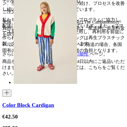
その他の国 20€（150€以上で送料無料）
ン、生産、物流の両面において、学び続け、プロセスを改善
し続けるための最良の方法だと考えています。
ご注文前に
私たちはUPSのカーボンニュートラルプログラムに協力し、
米国、日本、韓国：関税および輸入税はThe Campamentoが
配送に伴うCO2排出量を100%相殺しています。また、eコマ
負担いたします。これらの国のお客様は、配送時に追加料金
ース用の封筒はすべてFSC認証紙を使用し、再利用を前提に
を請求されることはありません。
作られています。衣類を保護するバッグは再生プラスチック
製、タグはすべて再生紙を使用しています。
EU以外のその他の発送：欧州連合外への発送の場合、各国
固有の税金および関税の費用は購入者の負担となります。
さらに詳しく知りたい場合は、
持続可能性
ページ。
商品を返品する場合は、商品到着後14日以内にご返品いただ
けます。返品ポリシーの詳細については、こちらをご覧くだ
さい。
ここ
。
Color Block Cardigan
€42.50