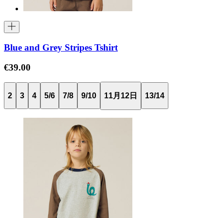
Blue and Grey Stripes Tshirt
€39.00
2
3
4
5/6
7/8
9/10
11月12日
13/14