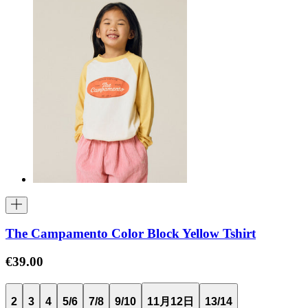
The Campamento Color Block Yellow Tshirt
€39.00
2
3
4
5/6
7/8
9/10
11月12日
13/14