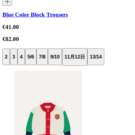
Blue Color Block Trousers
€41.00
€82.00
2
3
4
5/6
7/8
9/10
11月12日
13/14