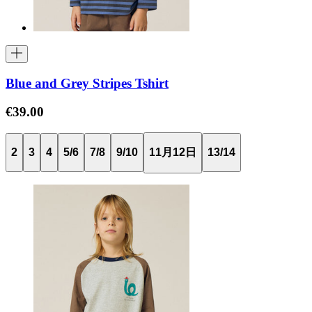
Blue and Grey Stripes Tshirt
€39.00
2
3
4
5/6
7/8
9/10
11月12日
13/14