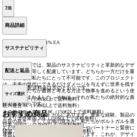
7/8
商品詳細
73% CO、26% PA、1% EA
サステナビリティ
ポルトガル製。
カンパメントでは、製品のサステナビリティと革新的なデザ
配送と返品
インの両方に等しく配慮しています。どちらか一方だけを重
視することは私たちにとって不可能です。このプロジェクト
は、未来の世代にできるだけダメージを与えずに世界を残す
UPS による配送料金は次のとおりです。
ために、私たちが最善と考える方法で物事を進めるという使
サイズ選択
命感から生まれました。それは、それが私たちの絶対的な責
スペイン 4€（150€以上で送料無料）
任であるからです。
欧州連合 8€（150€以上で送料無料）
その他のヨーロッパ 8€（150€以上で送料無料）
おすすめ商品
生産拠点は主にポルトガルにあります。豊富な経験、製品の
アメリカ合衆国 20$（210$以上で送料無料）
品質の高さ、そして立地の良さが、私たちがポルトガルを選
日本 3690 ¥（33.000¥以上で送料無料）
んだ理由です。私たちはサプライヤーやパートナーと緊密に
韓国 35,000₩（256,000₩以上で送料無料）
連携し、共に歩むことを大切にしています。これが、デザイ