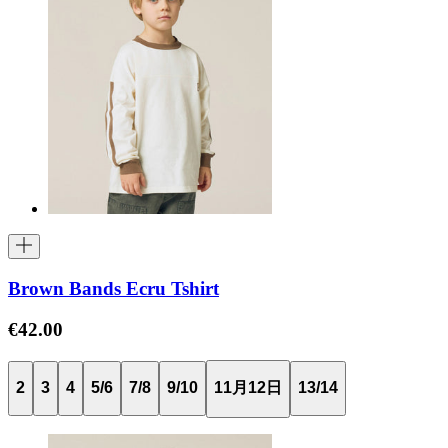
Brown Bands Ecru Tshirt
€42.00
2
3
4
5/6
7/8
9/10
11月12日
13/14