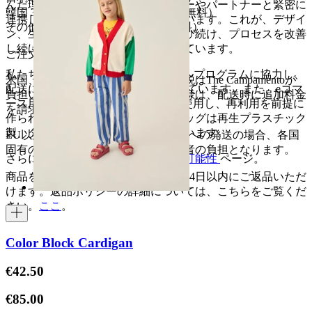
んだ理由です。私たちはサプライヤーやパートナーと緊密に
韓国 35,000₩（256,000₩以上で送料無料）
連携し、共に歩むことを大切にしています。これが、デザイ
その他の国 20€（150€以上で送料無料）
ン、生産、物流の両面において、学び続け、プロセスを改善
し続けるための最良の方法だと考えています。
ご注文前に
私たちはUPSのカーボンニュートラルプログラムに協力し、
米国、日本、韓国：関税および輸入税はThe Campamentoが
配送に伴うCO2排出量を100%相殺しています。また、eコマ
負担いたします。これらの国のお客様は、配送時に追加料金
ース用の封筒はすべてFSC認証紙を使用し、再利用を前提に
を請求されることはありません。
作られています。衣類を保護するバッグは再生プラスチック
製、タグはすべて再生紙を使用しています。
EU以外のその他の発送：欧州連合外への発送の場合、各国
固有の税金および関税の費用は購入者の負担となります。
さらに詳しく知りたい場合は、
持続可能性
ページ。
商品を返品する場合は、商品到着後14日以内にご返品いただ
けます。返品ポリシーの詳細については、こちらをご覧くだ
さい。
ここ
。
Color Block Cardigan
€42.50
€85.00