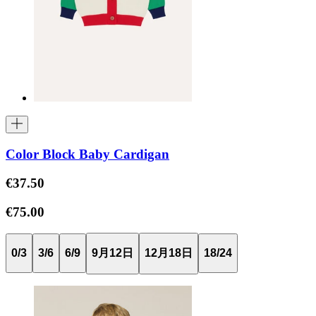
Color Block Baby Cardigan
€37.50
€75.00
0/3
3/6
6/9
9月12日
12月18日
18/24