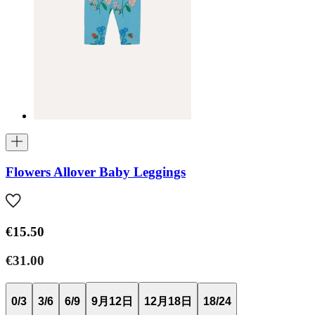
Flowers Allover Baby Leggings
€15.50
€31.00
0/3
3/6
6/9
9月12日
12月18日
18/24