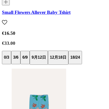
Small Flowers Allover Baby Tshirt
€16.50
€33.00
0/3
3/6
6/9
9月12日
12月18日
18/24