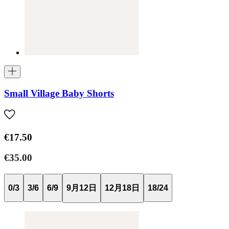
Small Village Baby Shorts
€17.50
€35.00
0/3
3/6
6/9
9月12日
12月18日
18/24