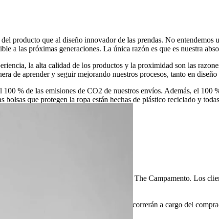
el producto que al diseño innovador de las prendas. No entendemos una
e a las próximas generaciones. La única razón es que es nuestra absol
iencia, la alta calidad de los productos y la proximidad son las razone
era de aprender y seguir mejorando nuestros procesos, tanto en diseño
00 % de las emisiones de CO2 de nuestros envíos. Además, el 100 % d
s bolsas que protegen la ropa están hechas de plástico reciclado y todas
puestos de importación están cubiertos por The Campamento. Los client
y aranceles aduaneros propios de cada país correrán a cargo del compra