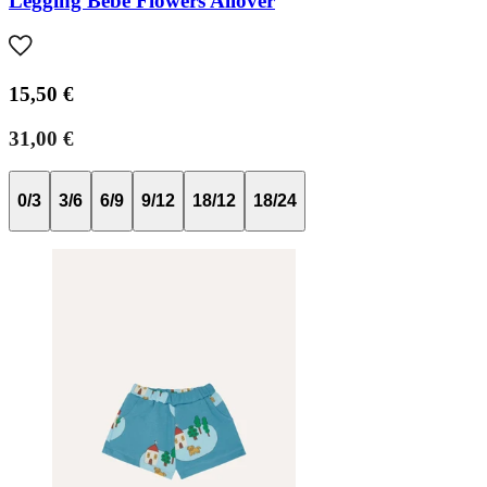
Legging Bebé Flowers Allover
15,50 €
31,00 €
0/3
3/6
6/9
9/12
18/12
18/24