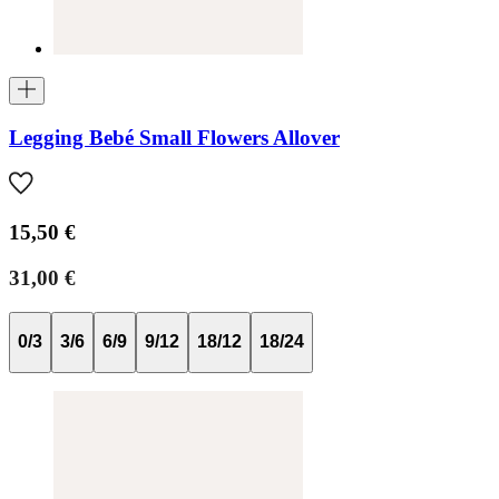
Legging Bebé Small Flowers Allover
15,50 €
31,00 €
0/3
3/6
6/9
9/12
18/12
18/24