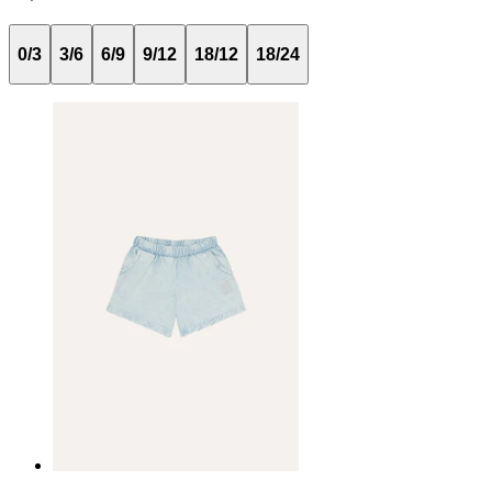
0/3
3/6
6/9
9/12
18/12
18/24