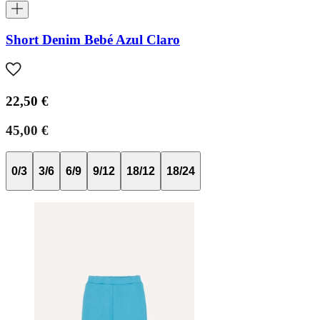
Short Denim Bebé Azul Claro
22,50 €
45,00 €
0/3
3/6
6/9
9/12
18/12
18/24