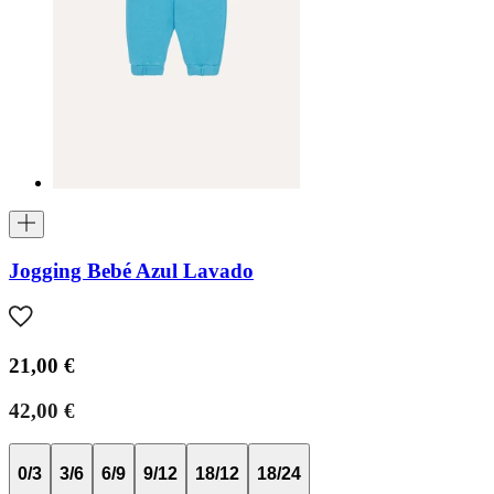
Jogging Bebé Azul Lavado
21,00 €
42,00 €
0/3
3/6
6/9
9/12
18/12
18/24