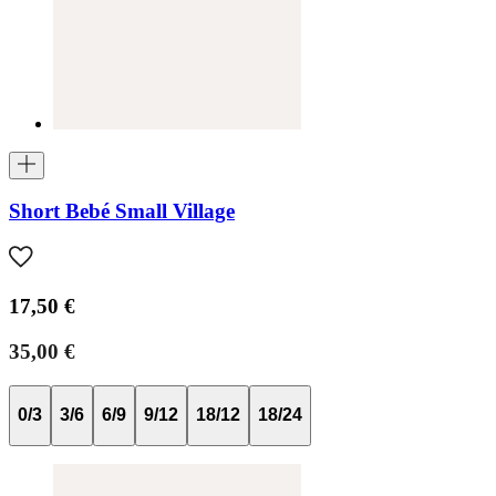
Short Bebé Small Village
17,50 €
35,00 €
0/3
3/6
6/9
9/12
18/12
18/24