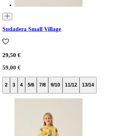
Sudadera Small Village
29,50 €
59,00 €
2
3
4
5/6
7/8
9/10
11/12
13/14