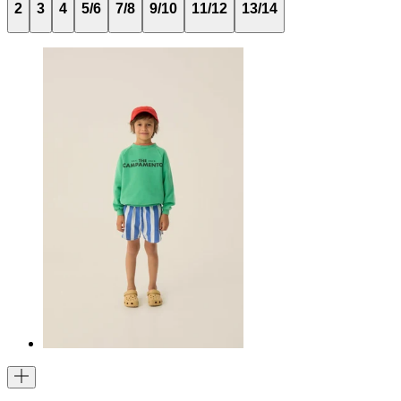
2
3
4
5/6
7/8
9/10
11/12
13/14