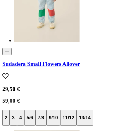
Sudadera Small Flowers Allover
29,50 €
59,00 €
2
3
4
5/6
7/8
9/10
11/12
13/14