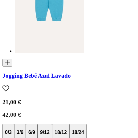
Jogging Bebé Azul Lavado
21,00 €
42,00 €
0/3
3/6
6/9
9/12
18/12
18/24