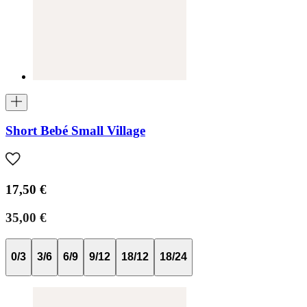
Short Bebé Small Village
17,50 €
35,00 €
0/3
3/6
6/9
9/12
18/12
18/24