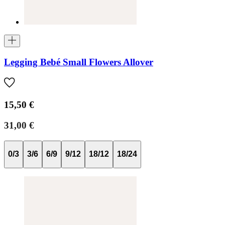
Legging Bebé Small Flowers Allover
15,50 €
31,00 €
0/3
3/6
6/9
9/12
18/12
18/24