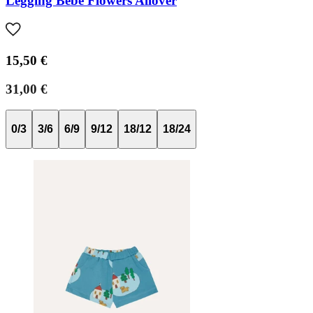
Legging Bebé Flowers Allover
15,50 €
31,00 €
0/3
3/6
6/9
9/12
18/12
18/24