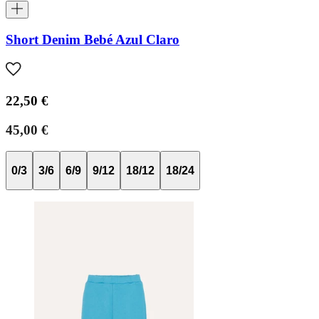
Short Denim Bebé Azul Claro
22,50 €
45,00 €
0/3
3/6
6/9
9/12
18/12
18/24