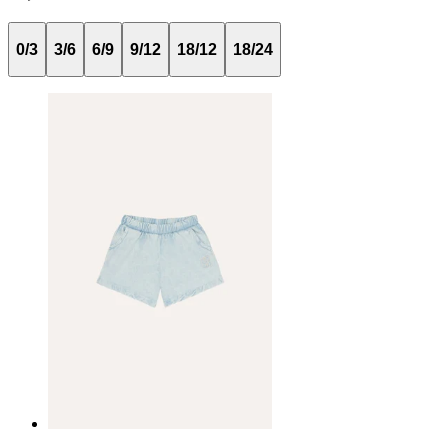
0/3
3/6
6/9
9/12
18/12
18/24