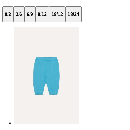
0/3
3/6
6/9
9/12
18/12
18/24