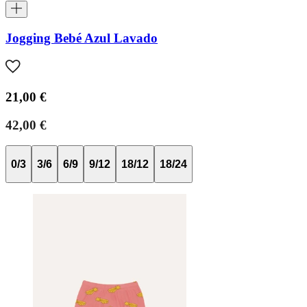
Jogging Bebé Azul Lavado
21,00 €
42,00 €
0/3
3/6
6/9
9/12
18/12
18/24