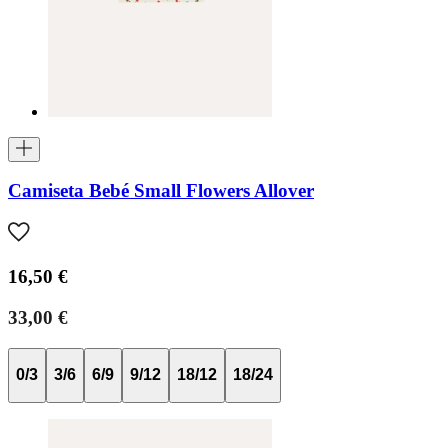
Camiseta Bebé Small Flowers Allover
16,50 €
33,00 €
0/3
3/6
6/9
9/12
18/12
18/24