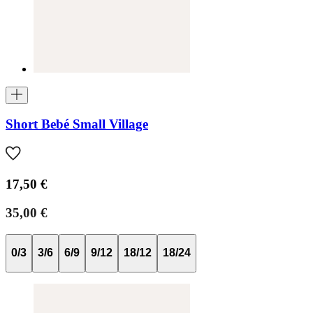
Short Bebé Small Village
17,50 €
35,00 €
0/3
3/6
6/9
9/12
18/12
18/24