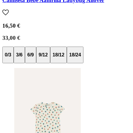
Camiseta Bebé Aamrilla Ladybug Allover
16,50 €
33,00 €
0/3
3/6
6/9
9/12
18/12
18/24