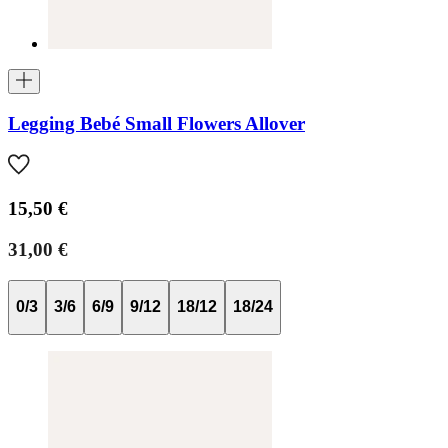
Legging Bebé Small Flowers Allover
15,50 €
31,00 €
0/3
3/6
6/9
9/12
18/12
18/24