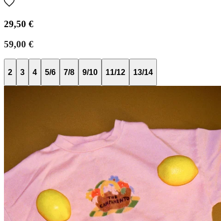
29,50 €
59,00 €
2
3
4
5/6
7/8
9/10
11/12
13/14