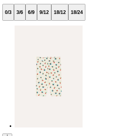
0/3
3/6
6/9
9/12
18/12
18/24