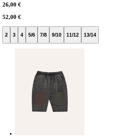
26,00 €
52,00 €
2
3
4
5/6
7/8
9/10
11/12
13/14