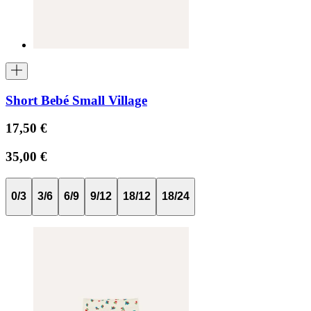
Short Bebé Small Village
17,50 €
35,00 €
0/3
3/6
6/9
9/12
18/12
18/24