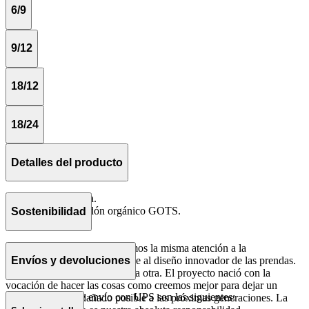
6/9
9/12
18/12
18/24
Detalles del producto
Elástico en cinturilla.
Costilla 100% algodón orgánico GOTS.
Sostenibilidad
Hecho en Portugal
En The Campamento, prestamos la misma atención a la
sostenibilidad del producto que al diseño innovador de las prendas.
Envíos y devoluciones
No entendemos una cosa sin la otra. El proyecto nació con la
vocación de hacer las cosas como creemos mejor para dejar un
Nuestras tarifas de envío con UPS son las siguientes:
mundo lo menos dañado posible a las próximas generaciones. La