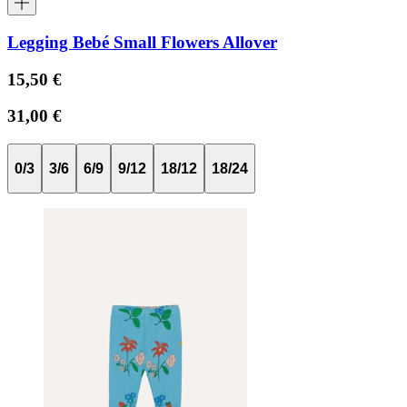
Legging Bebé Small Flowers Allover
15,50 €
31,00 €
0/3
3/6
6/9
9/12
18/12
18/24