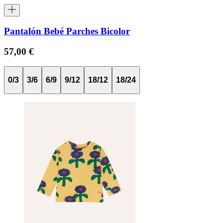
Pantalón Bebé Parches Bicolor
57,00 €
0/3
3/6
6/9
9/12
18/12
18/24