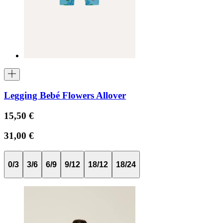
Legging Bebé Flowers Allover
15,50 €
31,00 €
0/3
3/6
6/9
9/12
18/12
18/24