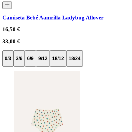
Camiseta Bebé Aamrilla Ladybug Allover
16,50 €
33,00 €
0/3
3/6
6/9
9/12
18/12
18/24