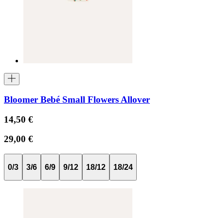
Bloomer Bebé Small Flowers Allover
14,50 €
29,00 €
0/3
3/6
6/9
9/12
18/12
18/24