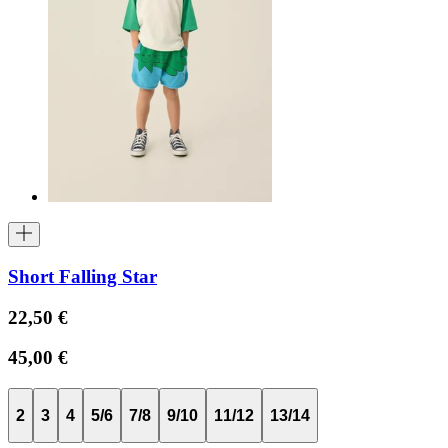
Short Falling Star
22,50 €
45,00 €
2
3
4
5/6
7/8
9/10
11/12
13/14