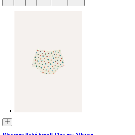
Bloomer Bebé Small Flowers Allover