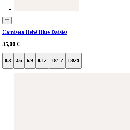
Camiseta Bebé Blue Daisies
35,00 €
0/3
3/6
6/9
9/12
18/12
18/24