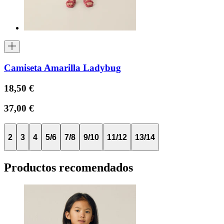
Camiseta Amarilla Ladybug
18,50 €
37,00 €
2
3
4
5/6
7/8
9/10
11/12
13/14
Productos recomendados