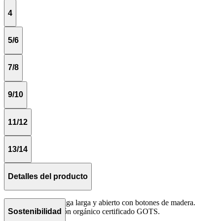
4
5/6
7/8
9/10
11/12
13/14
Detalles del producto
Corte oversize, manga larga y abierto con botones de madera.
Tejido 100% algodón orgánico certificado GOTS.
Sostenibilidad
Hecho en Portugal.