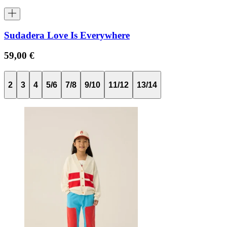
Sudadera Love Is Everywhere
59,00 €
2
3
4
5/6
7/8
9/10
11/12
13/14