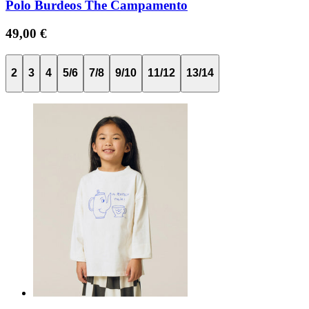
Polo Burdeos The Campamento
49,00 €
2
3
4
5/6
7/8
9/10
11/12
13/14