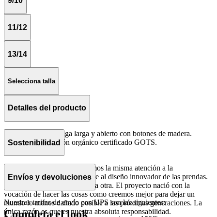
9/10
11/12
13/14
Selecciona talla
Detalles del producto
Corte oversize, manga larga y abierto con botones de madera.
Tejido 100% algodón orgánico certificado GOTS.
Sostenibilidad
Hecho en Portugal.
En The Campamento, prestamos la misma atención a la
sostenibilidad del producto que al diseño innovador de las prendas.
Envíos y devoluciones
No entendemos una cosa sin la otra. El proyecto nació con la
vocación de hacer las cosas como creemos mejor para dejar un
Nuestras tarifas de envío con UPS son las siguientes:
mundo lo menos dañado posible a las próximas generaciones. La
única razón es que es nuestra absoluta responsabilidad.
Completa el look