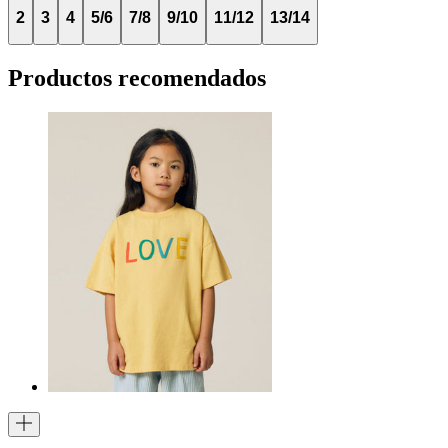
2
3
4
5/6
7/8
9/10
11/12
13/14
Productos recomendados