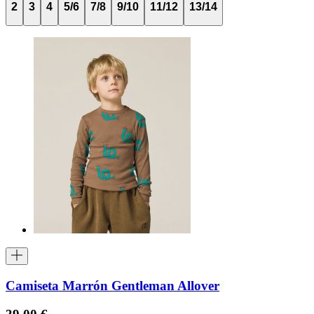
2
3
4
5/6
7/8
9/10
11/12
13/14
Camiseta Marrón Gentleman Allover