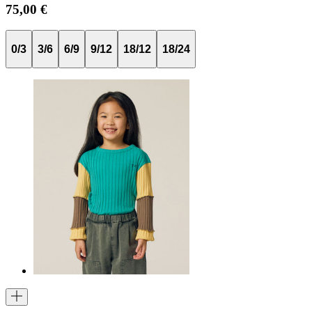
75,00 €
0/3
3/6
6/9
9/12
18/12
18/24