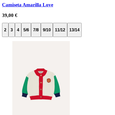
Camiseta Amarilla Love
39,00 €
2
3
4
5/6
7/8
9/10
11/12
13/14