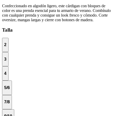
Confeccionado en algodón ligero, este cárdigan con bloques de
color es una prenda esencial para tu armario de verano. Combínalo
con cualquier prenda y consigue un look fresco y cómodo. Corte
oversize, mangas largas y cierre con botones de madera.
Talla
2
3
4
5/6
7/8