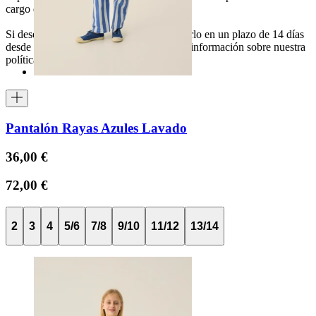
cargo del comprador.
Si desea devolver un artículo, puede hacerlo en un plazo de 14 días
desde su recepción. Puede encontrar más información sobre nuestra
política de devoluciones
aquí
.
Pantalón Rayas Azules Lavado
36,00 €
72,00 €
2
3
4
5/6
7/8
9/10
11/12
13/14