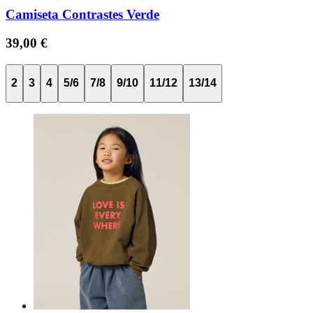
Camiseta Contrastes Verde
39,00 €
2
3
4
5/6
7/8
9/10
11/12
13/14