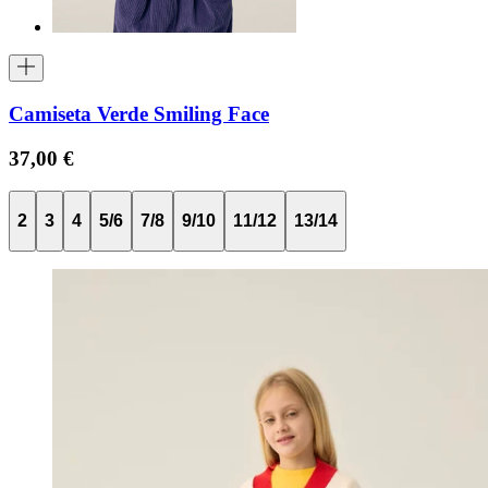
Camiseta Verde Smiling Face
37,00 €
2
3
4
5/6
7/8
9/10
11/12
13/14